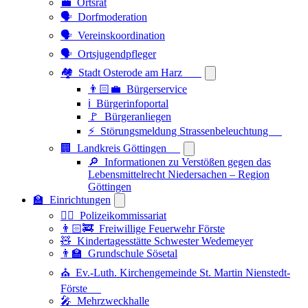
💼 Ortsrat
🗣️ Dorfmoderation
🗣️ Vereinskoordination
🗣️ Ortsjugendpfleger
🏘️ Stadt Osterode am Harz
👨🏻‍💼 Bürgerservice
ℹ️ Bürgerinfoportal
🚩 Bürgeranliegen
⚡ Störungsmeldung Strassenbeleuchtung
🏢 Landkreis Göttingen
🔎 Informationen zu Verstößen gegen das
Lebensmittelrecht Niedersachen – Region
Göttingen
🏫 Einrichtungen
👮‍♂️ Polizeikommissariat
👨🏻‍🚒 Freiwillige Feuerwehr Förste
🧸 Kindertagesstätte Schwester Wedemeyer
👨‍🏫 Grundschule Sösetal
⛪ Ev.-Luth. Kirchengemeinde St. Martin Nienstedt-
Förste
🎤 Mehrzweckhalle