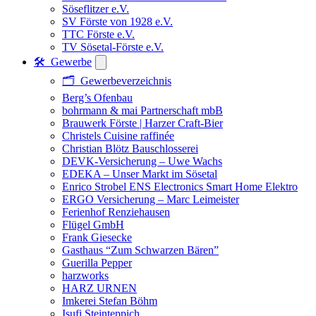
Söseflitzer e.V.
SV Förste von 1928 e.V.
TTC Förste e.V.
TV Sösetal-Förste e.V.
🛠️ Gewerbe
🗂️ Gewerbeverzeichnis
Berg’s Ofenbau
bohrmann & mai Partnerschaft mbB
Brauwerk Förste | Harzer Craft-Bier
Christels Cuisine raffinée
Christian Blötz Bauschlosserei
DEVK-Versicherung – Uwe Wachs
EDEKA – Unser Markt im Sösetal
Enrico Strobel ENS Electronics Smart Home Elektro
ERGO Versicherung – Marc Leimeister
Ferienhof Renziehausen
Flügel GmbH
Frank Giesecke
Gasthaus “Zum Schwarzen Bären”
Guerilla Pepper
harzworks
HARZ URNEN
Imkerei Stefan Böhm
Isufi Steinteppich