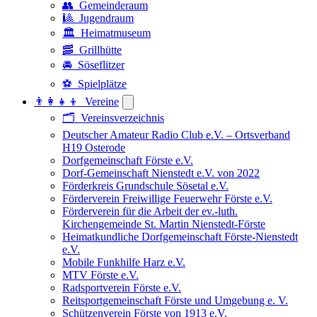
👥 Gemeinderaum
🎱 Jugendraum
🏛️ Heimatmuseum
🥓 Grillhütte
🚘 Söseflitzer
⚽ Spielplätze
👨‍👩‍👧‍👦 Vereine
🗂️ Vereinsverzeichnis
Deutscher Amateur Radio Club e.V. – Ortsverband
H19 Osterode
Dorfgemeinschaft Förste e.V.
Dorf-Gemeinschaft Nienstedt e.V. von 2022
Förderkreis Grundschule Sösetal e.V.
Förderverein Freiwillige Feuerwehr Förste e.V.
Förderverein für die Arbeit der ev.-luth.
Kirchengemeinde St. Martin Nienstedt-Förste
Heimatkundliche Dorfgemeinschaft Förste-Nienstedt
e.V.
Mobile Funkhilfe Harz e.V.
MTV Förste e.V.
Radsportverein Förste e.V.
Reitsportgemeinschaft Förste und Umgebung e. V.
Schützenverein Förste von 1913 e.V.