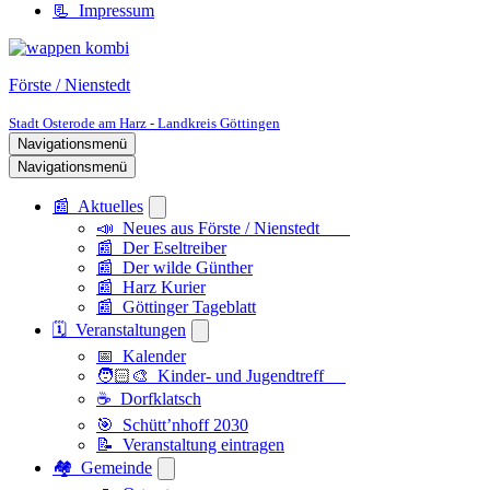
📃 Impressum
Förste / Nienstedt
Stadt Osterode am Harz - Landkreis Göttingen
Navigationsmenü
Navigationsmenü
📰 Aktuelles
📣 Neues aus Förste / Nienstedt
📰 Der Eseltreiber
📰 Der wilde Günther
📰 Harz Kurier
📰 Göttinger Tageblatt
🗓️ Veranstaltungen
📅 Kalender
🧑🏻‍🎨 Kinder- und Jugendtreff
☕ Dorfklatsch
🎯 Schütt’nhoff 2030
📝 Veranstaltung eintragen
🏘️ Gemeinde