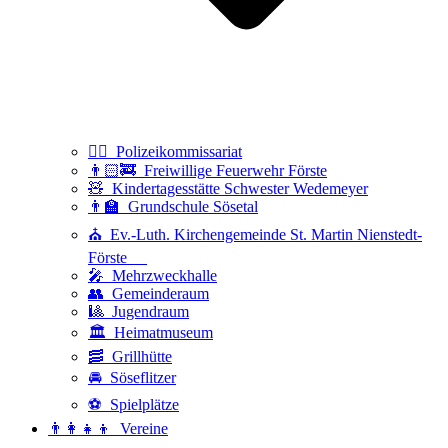
👮‍♂️ Polizeikommissariat
👨🏻‍🚒 Freiwillige Feuerwehr Förste
🧸 Kindertagesstätte Schwester Wedemeyer
👨‍🏫 Grundschule Sösetal
⛪ Ev.-Luth. Kirchengemeinde St. Martin Nienstedt-
Förste
🎤 Mehrzweckhalle
👥 Gemeinderaum
🎱 Jugendraum
🏛️ Heimatmuseum
🥓 Grillhütte
🚘 Söseflitzer
⚽ Spielplätze
👨‍👩‍👧‍👦 Vereine