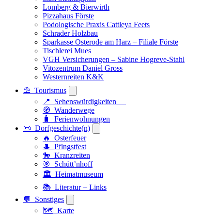
Lomberg & Bierwirth
Pizzahaus Förste
Podologische Praxis Cattleya Feets
Schrader Holzbau
Sparkasse Osterode am Harz – Filiale Förste
Tischlerei Mues
VGH Versicherungen – Sabine Hogreve-Stahl
Vitozentrum Daniel Gross
Westernreiten K&K
⛱️ Tourismus
📍 Sehenswürdigkeiten
🧭 Wanderwege
🧳 Ferienwohnungen
📜 Dorfgeschichte(n)
🔥 Osterfeuer
🎩 Pfingstfest
🐎 Kranzreiten
🎯 Schütt’nhoff
🏛️ Heimatmuseum
📚 Literatur + Links
💬 Sonstiges
🗺️ Karte