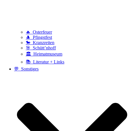
🔥 Osterfeuer
🎩 Pfingstfest
🐎 Kranzreiten
🎯 Schütt’nhoff
🏛️ Heimatmuseum
📚 Literatur + Links
💬 Sonstiges