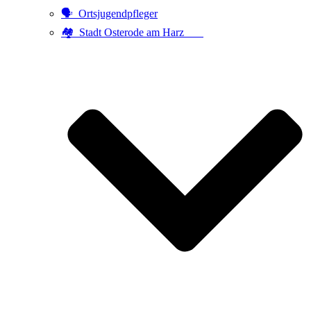
🗣️ Ortsjugendpfleger
🏘️ Stadt Osterode am Harz