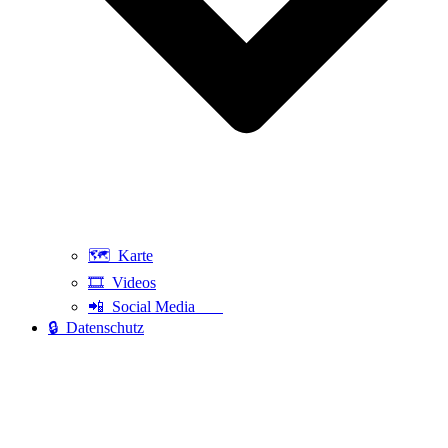
🗺️ Karte
🎞️ Videos
📲 Social Media
🔒 Datenschutz