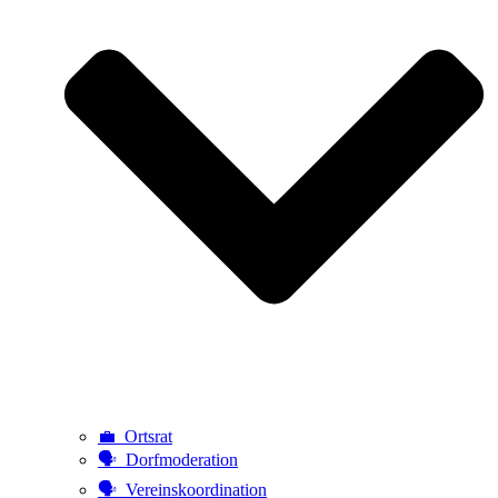
💼 Ortsrat
🗣️ Dorfmoderation
🗣️ Vereinskoordination