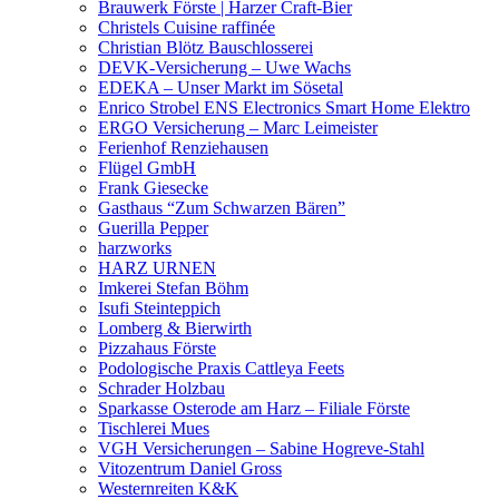
Brauwerk Förste | Harzer Craft-Bier
Christels Cuisine raffinée
Christian Blötz Bauschlosserei
DEVK-Versicherung – Uwe Wachs
EDEKA – Unser Markt im Sösetal
Enrico Strobel ENS Electronics Smart Home Elektro
ERGO Versicherung – Marc Leimeister
Ferienhof Renziehausen
Flügel GmbH
Frank Giesecke
Gasthaus “Zum Schwarzen Bären”
Guerilla Pepper
harzworks
HARZ URNEN
Imkerei Stefan Böhm
Isufi Steinteppich
Lomberg & Bierwirth
Pizzahaus Förste
Podologische Praxis Cattleya Feets
Schrader Holzbau
Sparkasse Osterode am Harz – Filiale Förste
Tischlerei Mues
VGH Versicherungen – Sabine Hogreve-Stahl
Vitozentrum Daniel Gross
Westernreiten K&K