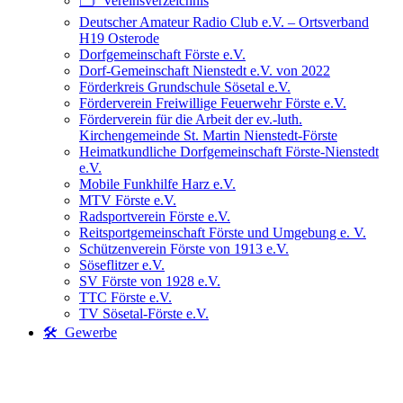
🗂️ Vereinsverzeichnis
Deutscher Amateur Radio Club e.V. – Ortsverband
H19 Osterode
Dorfgemeinschaft Förste e.V.
Dorf-Gemeinschaft Nienstedt e.V. von 2022
Förderkreis Grundschule Sösetal e.V.
Förderverein Freiwillige Feuerwehr Förste e.V.
Förderverein für die Arbeit der ev.-luth.
Kirchengemeinde St. Martin Nienstedt-Förste
Heimatkundliche Dorfgemeinschaft Förste-Nienstedt
e.V.
Mobile Funkhilfe Harz e.V.
MTV Förste e.V.
Radsportverein Förste e.V.
Reitsportgemeinschaft Förste und Umgebung e. V.
Schützenverein Förste von 1913 e.V.
Söseflitzer e.V.
SV Förste von 1928 e.V.
TTC Förste e.V.
TV Sösetal-Förste e.V.
🛠️ Gewerbe