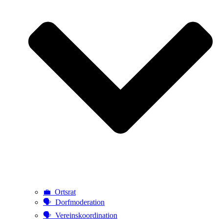
💼 Ortsrat
🗣️ Dorfmoderation
🗣️ Vereinskoordination