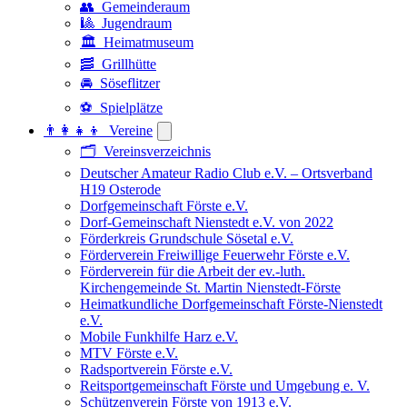
👥 Gemeinderaum
🎱 Jugendraum
🏛️ Heimatmuseum
🥓 Grillhütte
🚘 Söseflitzer
⚽ Spielplätze
👨‍👩‍👧‍👦 Vereine
🗂️ Vereinsverzeichnis
Deutscher Amateur Radio Club e.V. – Ortsverband
H19 Osterode
Dorfgemeinschaft Förste e.V.
Dorf-Gemeinschaft Nienstedt e.V. von 2022
Förderkreis Grundschule Sösetal e.V.
Förderverein Freiwillige Feuerwehr Förste e.V.
Förderverein für die Arbeit der ev.-luth.
Kirchengemeinde St. Martin Nienstedt-Förste
Heimatkundliche Dorfgemeinschaft Förste-Nienstedt
e.V.
Mobile Funkhilfe Harz e.V.
MTV Förste e.V.
Radsportverein Förste e.V.
Reitsportgemeinschaft Förste und Umgebung e. V.
Schützenverein Förste von 1913 e.V.