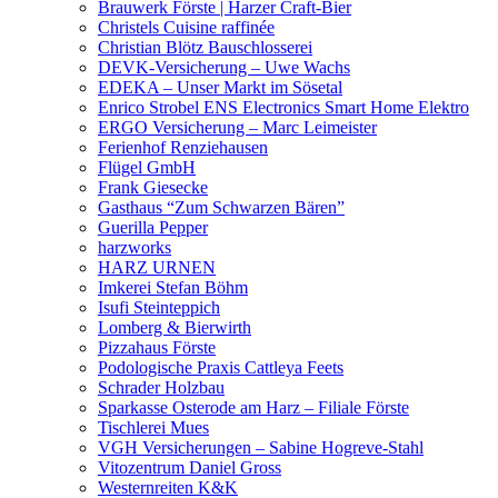
Brauwerk Förste | Harzer Craft-Bier
Christels Cuisine raffinée
Christian Blötz Bauschlosserei
DEVK-Versicherung – Uwe Wachs
EDEKA – Unser Markt im Sösetal
Enrico Strobel ENS Electronics Smart Home Elektro
ERGO Versicherung – Marc Leimeister
Ferienhof Renziehausen
Flügel GmbH
Frank Giesecke
Gasthaus “Zum Schwarzen Bären”
Guerilla Pepper
harzworks
HARZ URNEN
Imkerei Stefan Böhm
Isufi Steinteppich
Lomberg & Bierwirth
Pizzahaus Förste
Podologische Praxis Cattleya Feets
Schrader Holzbau
Sparkasse Osterode am Harz – Filiale Förste
Tischlerei Mues
VGH Versicherungen – Sabine Hogreve-Stahl
Vitozentrum Daniel Gross
Westernreiten K&K