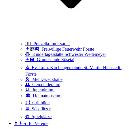
👮‍♂️ Polizeikommissariat
👨🏻‍🚒 Freiwillige Feuerwehr Förste
🧸 Kindertagesstätte Schwester Wedemeyer
👨‍🏫 Grundschule Sösetal
⛪ Ev.-Luth. Kirchengemeinde St. Martin Nienstedt-
Förste
🎤 Mehrzweckhalle
👥 Gemeinderaum
🎱 Jugendraum
🏛️ Heimatmuseum
🥓 Grillhütte
🚘 Söseflitzer
⚽ Spielplätze
👨‍👩‍👧‍👦 Vereine