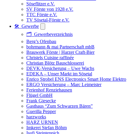
Söseflitzer e.V.
SV Förste von 1928 e.V.
TTC Förste e.V.
TV Sösetal-Förste e.V.
🛠️ Gewerbe
🗂️ Gewerbeverzeichnis
Berg’s Ofenbau
bohrmann & mai Partnerschaft mbB
Brauwerk Förste | Harzer Craft-Bier
Christels Cuisine raffinée
Christian Blötz Bauschlosserei
DEVK-Versicherung – Uwe Wachs
EDEKA – Unser Markt im Sösetal
Enrico Strobel ENS Electronics Smart Home Elektro
ERGO Versicherung – Marc Leimeister
Ferienhof Renziehausen
Flügel GmbH
Frank Giesecke
Gasthaus “Zum Schwarzen Bären”
Guerilla Pepper
harzworks
HARZ URNEN
Imkerei Stefan Böhm
Isufi Steinteppich