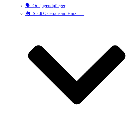
🗣️ Ortsjugendpfleger
🏘️ Stadt Osterode am Harz