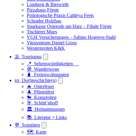
Lomberg & Bierwirth
Pizzahaus Förste
Podologische Praxis Cattleya Feets
Schrader Holzbau
Sparkasse Osterode am Harz – Filiale Förste
Tischlerei Mues
VGH Versicherungen – Sabine Hogreve-Stahl
Vitozentrum Daniel Gross
Westernreiten K&K
⛱️ Tourismus
📍 Sehenswürdigkeiten
🧭 Wanderwege
🧳 Ferienwohnungen
📜 Dorfgeschichte(n)
🔥 Osterfeuer
🎩 Pfingstfest
🐎 Kranzreiten
🎯 Schütt’nhoff
🏛️ Heimatmuseum
📚 Literatur + Links
💬 Sonstiges
🗺️ Karte