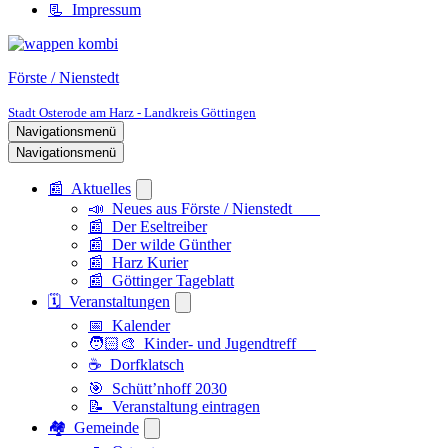
📃 Impressum
Förste / Nienstedt
Stadt Osterode am Harz - Landkreis Göttingen
Navigationsmenü
Navigationsmenü
📰 Aktuelles
📣 Neues aus Förste / Nienstedt
📰 Der Eseltreiber
📰 Der wilde Günther
📰 Harz Kurier
📰 Göttinger Tageblatt
🗓️ Veranstaltungen
📅 Kalender
🧑🏻‍🎨 Kinder- und Jugendtreff
☕ Dorfklatsch
🎯 Schütt’nhoff 2030
📝 Veranstaltung eintragen
🏘️ Gemeinde