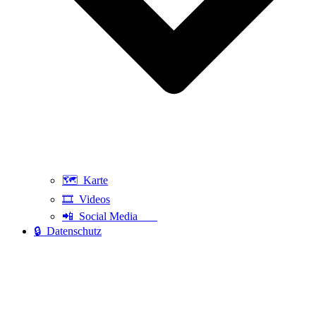
🗺️ Karte
🎞️ Videos
📲 Social Media
🔒 Datenschutz