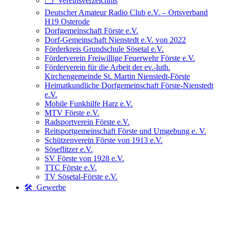
🗂️ Vereinsverzeichnis
Deutscher Amateur Radio Club e.V. – Ortsverband
H19 Osterode
Dorfgemeinschaft Förste e.V.
Dorf-Gemeinschaft Nienstedt e.V. von 2022
Förderkreis Grundschule Sösetal e.V.
Förderverein Freiwillige Feuerwehr Förste e.V.
Förderverein für die Arbeit der ev.-luth.
Kirchengemeinde St. Martin Nienstedt-Förste
Heimatkundliche Dorfgemeinschaft Förste-Nienstedt
e.V.
Mobile Funkhilfe Harz e.V.
MTV Förste e.V.
Radsportverein Förste e.V.
Reitsportgemeinschaft Förste und Umgebung e. V.
Schützenverein Förste von 1913 e.V.
Söseflitzer e.V.
SV Förste von 1928 e.V.
TTC Förste e.V.
TV Sösetal-Förste e.V.
🛠️ Gewerbe