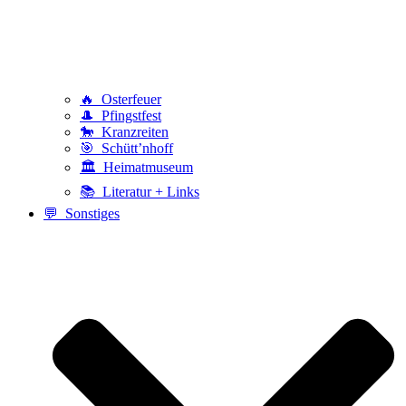
🔥 Osterfeuer
🎩 Pfingstfest
🐎 Kranzreiten
🎯 Schütt’nhoff
🏛️ Heimatmuseum
📚 Literatur + Links
💬 Sonstiges