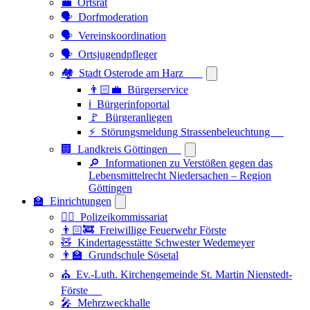
💼 Ortsrat
🗣️ Dorfmoderation
🗣️ Vereinskoordination
🗣️ Ortsjugendpfleger
🏘️ Stadt Osterode am Harz
👨🏻‍💼 Bürgerservice
ℹ️ Bürgerinfoportal
🚩 Bürgeranliegen
⚡ Störungsmeldung Strassenbeleuchtung
🏢 Landkreis Göttingen
🔎 Informationen zu Verstößen gegen das
Lebensmittelrecht Niedersachen – Region
Göttingen
🏫 Einrichtungen
👮‍♂️ Polizeikommissariat
👨🏻‍🚒 Freiwillige Feuerwehr Förste
🧸 Kindertagesstätte Schwester Wedemeyer
👨‍🏫 Grundschule Sösetal
⛪ Ev.-Luth. Kirchengemeinde St. Martin Nienstedt-
Förste
🎤 Mehrzweckhalle