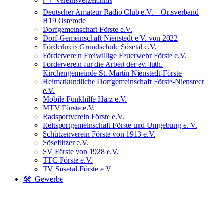
🗂️ Vereinsverzeichnis
Deutscher Amateur Radio Club e.V. – Ortsverband
H19 Osterode
Dorfgemeinschaft Förste e.V.
Dorf-Gemeinschaft Nienstedt e.V. von 2022
Förderkreis Grundschule Sösetal e.V.
Förderverein Freiwillige Feuerwehr Förste e.V.
Förderverein für die Arbeit der ev.-luth.
Kirchengemeinde St. Martin Nienstedt-Förste
Heimatkundliche Dorfgemeinschaft Förste-Nienstedt
e.V.
Mobile Funkhilfe Harz e.V.
MTV Förste e.V.
Radsportverein Förste e.V.
Reitsportgemeinschaft Förste und Umgebung e. V.
Schützenverein Förste von 1913 e.V.
Söseflitzer e.V.
SV Förste von 1928 e.V.
TTC Förste e.V.
TV Sösetal-Förste e.V.
🛠️ Gewerbe