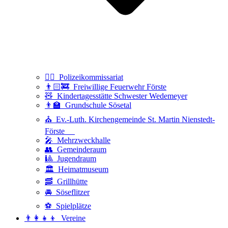
👮‍♂️ Polizeikommissariat
👨🏻‍🚒 Freiwillige Feuerwehr Förste
🧸 Kindertagesstätte Schwester Wedemeyer
👨‍🏫 Grundschule Sösetal
⛪ Ev.-Luth. Kirchengemeinde St. Martin Nienstedt-
Förste
🎤 Mehrzweckhalle
👥 Gemeinderaum
🎱 Jugendraum
🏛️ Heimatmuseum
🥓 Grillhütte
🚘 Söseflitzer
⚽ Spielplätze
👨‍👩‍👧‍👦 Vereine