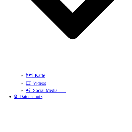
🗺️ Karte
🎞️ Videos
📲 Social Media
🔒 Datenschutz