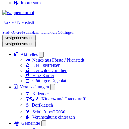
📃 Impressum
Förste / Nienstedt
Stadt Osterode am Harz - Landkreis Göttingen
Navigationsmenü
Navigationsmenü
📰 Aktuelles
📣 Neues aus Förste / Nienstedt
📰 Der Eseltreiber
📰 Der wilde Günther
📰 Harz Kurier
📰 Göttinger Tageblatt
🗓️ Veranstaltungen
📅 Kalender
🧑🏻‍🎨 Kinder- und Jugendtreff
☕ Dorfklatsch
🎯 Schütt’nhoff 2030
📝 Veranstaltung eintragen
🏘️ Gemeinde