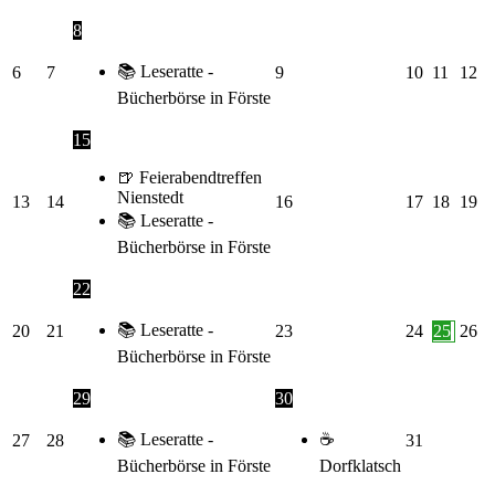
8
📚 Leseratte -
6
7
9
10
11
12
Bücherbörse in Förste
15
🍺​ Feierabendtreffen
Nienstedt
13
14
16
17
18
19
📚 Leseratte -
Bücherbörse in Förste
22
📚 Leseratte -
20
21
23
24
25
26
Bücherbörse in Förste
29
30
📚 Leseratte -
☕
27
28
31
Bücherbörse in Förste
Dorfklatsch