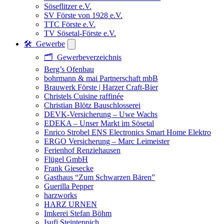
Söseflitzer e.V.
SV Förste von 1928 e.V.
TTC Förste e.V.
TV Sösetal-Förste e.V.
🛠️ Gewerbe
🗂️ Gewerbeverzeichnis
Berg’s Ofenbau
bohrmann & mai Partnerschaft mbB
Brauwerk Förste | Harzer Craft-Bier
Christels Cuisine raffinée
Christian Blötz Bauschlosserei
DEVK-Versicherung – Uwe Wachs
EDEKA – Unser Markt im Sösetal
Enrico Strobel ENS Electronics Smart Home Elektro
ERGO Versicherung – Marc Leimeister
Ferienhof Renziehausen
Flügel GmbH
Frank Giesecke
Gasthaus “Zum Schwarzen Bären”
Guerilla Pepper
harzworks
HARZ URNEN
Imkerei Stefan Böhm
Isufi Steinteppich