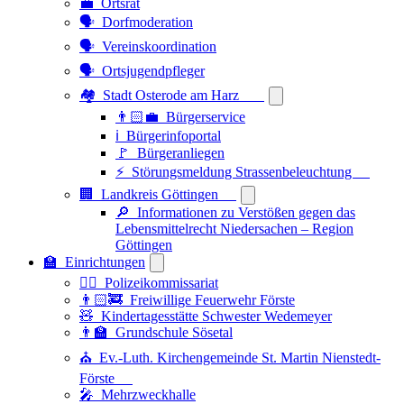
💼 Ortsrat
🗣️ Dorfmoderation
🗣️ Vereinskoordination
🗣️ Ortsjugendpfleger
🏘️ Stadt Osterode am Harz
👨🏻‍💼 Bürgerservice
ℹ️ Bürgerinfoportal
🚩 Bürgeranliegen
⚡ Störungsmeldung Strassenbeleuchtung
🏢 Landkreis Göttingen
🔎 Informationen zu Verstößen gegen das
Lebensmittelrecht Niedersachen – Region
Göttingen
🏫 Einrichtungen
👮‍♂️ Polizeikommissariat
👨🏻‍🚒 Freiwillige Feuerwehr Förste
🧸 Kindertagesstätte Schwester Wedemeyer
👨‍🏫 Grundschule Sösetal
⛪ Ev.-Luth. Kirchengemeinde St. Martin Nienstedt-
Förste
🎤 Mehrzweckhalle