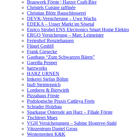
Brauwerk Förste | Harzer Craft-Bier
Christels Cuisine raffinée
Christian Blötz Bauschlosserei
DEVK-Versicherung – Uwe Wachs
EDEKA – Unser Markt im Sösetal
Enrico Strobel ENS Electronics Smart Home Elektro
ERGO Versicherung – Marc Leimeister
Ferienhof Renziehausen
Flügel GmbH
Frank Giesecke
Gasthaus “Zum Schwarzen Bären”
Guerilla Pepper
harzworks
HARZ URNEN
Imkerei Stefan Böhm
Isufi Steinteppich
Lomberg & Bierwirth
Pizzahaus Förste
Podologische Praxis Cattleya Feets
Schrader Holzbau
Sparkasse Osterode am Harz – Filiale Förste
Tischlerei Mues
VGH Versicherungen – Sabine Hogreve-Stahl
Vitozentrum Daniel Gross
Westernreiten K&K