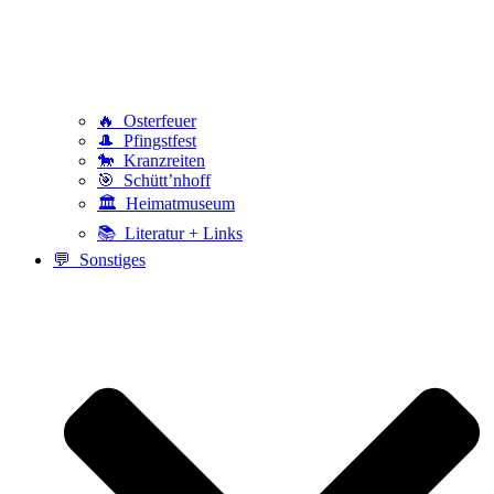
🔥 Osterfeuer
🎩 Pfingstfest
🐎 Kranzreiten
🎯 Schütt’nhoff
🏛️ Heimatmuseum
📚 Literatur + Links
💬 Sonstiges