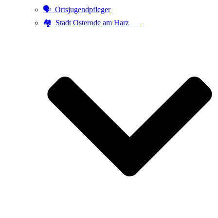
🗣️ Ortsjugendpfleger
🏘️ Stadt Osterode am Harz