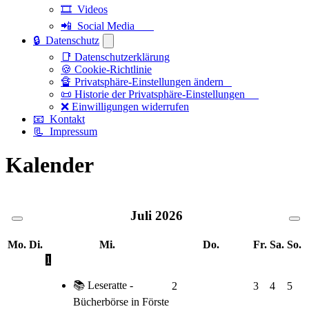
🎞️ Videos
📲 Social Media
🔒 Datenschutz
📑 Datenschutzerklärung
🍪 Cookie-Richtlinie
🔏 Privatsphäre-Einstellungen ändern
📜 Historie der Privatsphäre-Einstellungen
❌ Einwilligungen widerrufen
📧 Kontakt
📃 Impressum
Kalender
Juli
2026
Mo.
Di.
Mi.
Do.
Fr.
Sa.
So.
1
📚 Leseratte -
2
3
4
5
Bücherbörse in Förste