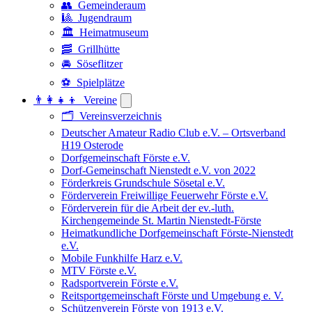
👥 Gemeinderaum
🎱 Jugendraum
🏛️ Heimatmuseum
🥓 Grillhütte
🚘 Söseflitzer
⚽ Spielplätze
👨‍👩‍👧‍👦 Vereine
🗂️ Vereinsverzeichnis
Deutscher Amateur Radio Club e.V. – Ortsverband
H19 Osterode
Dorfgemeinschaft Förste e.V.
Dorf-Gemeinschaft Nienstedt e.V. von 2022
Förderkreis Grundschule Sösetal e.V.
Förderverein Freiwillige Feuerwehr Förste e.V.
Förderverein für die Arbeit der ev.-luth.
Kirchengemeinde St. Martin Nienstedt-Förste
Heimatkundliche Dorfgemeinschaft Förste-Nienstedt
e.V.
Mobile Funkhilfe Harz e.V.
MTV Förste e.V.
Radsportverein Förste e.V.
Reitsportgemeinschaft Förste und Umgebung e. V.
Schützenverein Förste von 1913 e.V.