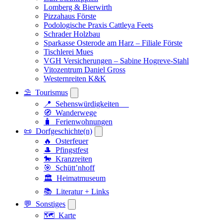
Lomberg & Bierwirth
Pizzahaus Förste
Podologische Praxis Cattleya Feets
Schrader Holzbau
Sparkasse Osterode am Harz – Filiale Förste
Tischlerei Mues
VGH Versicherungen – Sabine Hogreve-Stahl
Vitozentrum Daniel Gross
Westernreiten K&K
⛱️ Tourismus
📍 Sehenswürdigkeiten
🧭 Wanderwege
🧳 Ferienwohnungen
📜 Dorfgeschichte(n)
🔥 Osterfeuer
🎩 Pfingstfest
🐎 Kranzreiten
🎯 Schütt’nhoff
🏛️ Heimatmuseum
📚 Literatur + Links
💬 Sonstiges
🗺️ Karte