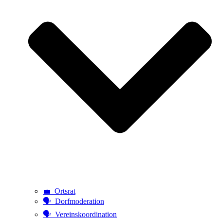
💼 Ortsrat
🗣️ Dorfmoderation
🗣️ Vereinskoordination